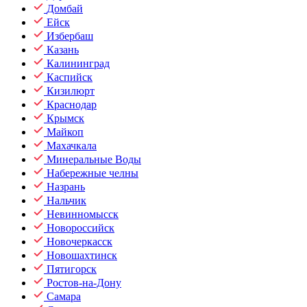
Домбай
Ейск
Избербаш
Казань
Калининград
Каспийск
Кизилюрт
Краснодар
Крымск
Майкоп
Махачкала
Минеральные Воды
Набережные челны
Назрань
Нальчик
Невинномысск
Новороссийск
Новочеркасск
Новошахтинск
Пятигорск
Ростов-на-Дону
Самара