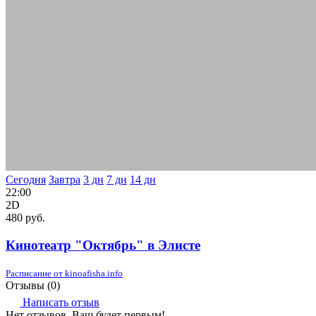
Сегодня
Завтра
3 дн
7 дн
14 дн
22:00
2D
480 руб.
Кинотеатр "Октябрь" в Элисте
Расписание от kinoafisha.info
Отзывы (
0
)
Написать отзыв
Нет отзывов. Ваш будет первым!