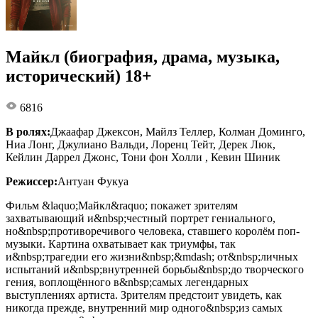
Майкл (биография, драма, музыка,
исторический) 18+
6816
В ролях:
Джаафар Джексон, Майлз Теллер, Колман Доминго,
Ниа Лонг, Джулиано Вальди, Лоренц Тейт, Дерек Люк,
Кейлин Даррел Джонс, Тони фон Холли , Кевин Шиник
Режиссер:
Антуан Фукуа
Фильм &laquo;Майкл&raquo; покажет зрителям
захватывающий и&nbsp;честный портрет гениального,
но&nbsp;противоречивого человека, ставшего королём поп-
музыки. Картина охватывает как триумфы, так
и&nbsp;трагедии его жизни&nbsp;&mdash; от&nbsp;личных
испытаний и&nbsp;внутренней борьбы&nbsp;до творческого
гения, воплощённого в&nbsp;самых легендарных
выступлениях артиста. Зрителям предстоит увидеть, как
никогда прежде, внутренний мир одного&nbsp;из самых