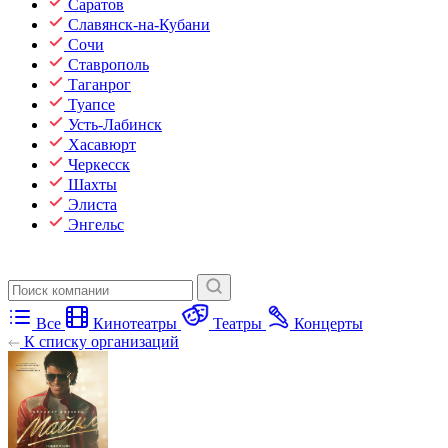
Саратов
Славянск-на-Кубани
Сочи
Ставрополь
Таганрог
Туапсе
Усть-Лабинск
Хасавюрт
Черкесск
Шахты
Элиста
Энгельс
Все
Кинотеатры
Театры
Концерты
К списку организаций