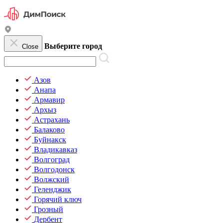
Выберите город
Close
Азов
Анапа
Армавир
Архыз
Астрахань
Балаково
Буйнакск
Владикавказ
Волгоград
Волгодонск
Волжский
Геленджик
Горячий ключ
Грозный
Дербент