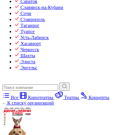
Саратов
Славянск-на-Кубани
Сочи
Ставрополь
Таганрог
Туапсе
Усть-Лабинск
Хасавюрт
Черкесск
Шахты
Элиста
Энгельс
Все
Кинотеатры
Театры
Концерты
К списку организаций