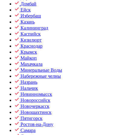
Домбай
Ейск
Избербаш
Казань
Калининград
Каспийск
Кизилюрт
Краснодар
Крымск
Майкоп
Махачкала
Минеральные Воды
Набережные челны
Назрань
Нальчик
Невинномысск
Новороссийск
Новочеркасск
Новошахтинск
Пятигорск
Ростов-на-Дону
Самара