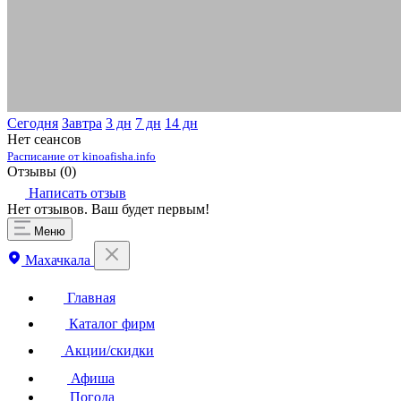
Сегодня
Завтра
3 дн
7 дн
14 дн
Нет сеансов
Расписание от kinoafisha.info
Отзывы (
0
)
Написать отзыв
Нет отзывов. Ваш будет первым!
Меню
Махачкала
Главная
Каталог фирм
Акции/скидки
Афиша
Погода