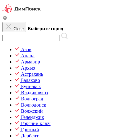
Выберите город
Close
Азов
Анапа
Армавир
Архыз
Астрахань
Балаково
Буйнакск
Владикавказ
Волгоград
Волгодонск
Волжский
Геленджик
Горячий ключ
Грозный
Дербент