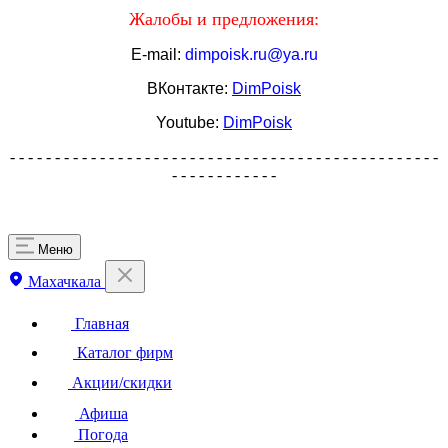
Жалобы и предложения:
E-mail:
dimpoisk.ru@ya.ru
ВКонтакте:
DimPoisk
Youtube:
DimPoisk
- - - - - - - - - - - - - - - - - - - - - - - - - - - - - - - - - - - - - - - - - - - - - - - -
- - - - - - - - - - - -
Меню
Махачкала
Главная
Каталог фирм
Акции/скидки
Афиша
Погода