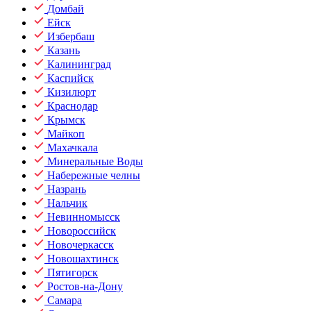
Домбай
Ейск
Избербаш
Казань
Калининград
Каспийск
Кизилюрт
Краснодар
Крымск
Майкоп
Махачкала
Минеральные Воды
Набережные челны
Назрань
Нальчик
Невинномысск
Новороссийск
Новочеркасск
Новошахтинск
Пятигорск
Ростов-на-Дону
Самара