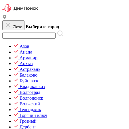
Выберите город
Close
Азов
Анапа
Армавир
Архыз
Астрахань
Балаково
Буйнакск
Владикавказ
Волгоград
Волгодонск
Волжский
Геленджик
Горячий ключ
Грозный
Дербент