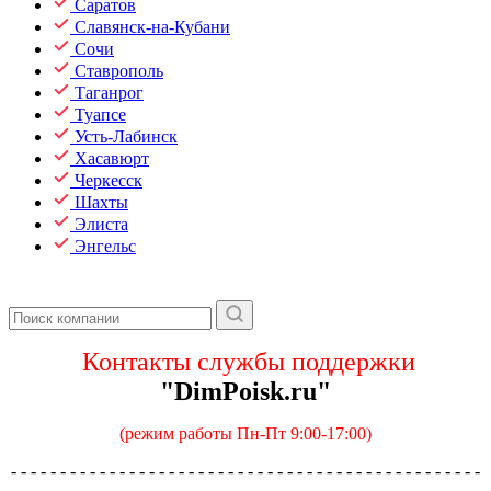
Саратов
Славянск-на-Кубани
Сочи
Ставрополь
Таганрог
Туапсе
Усть-Лабинск
Хасавюрт
Черкесск
Шахты
Элиста
Энгельс
Контакты службы поддержки
"DimPoisk.ru"
(режим работы Пн-Пт 9:00-17:00)
- - - - - - - - - - - - - - - - - - - - - - - - - - - - - - - - - - - - - - - - - - - - - - - -
- - - - - - - - - - - -