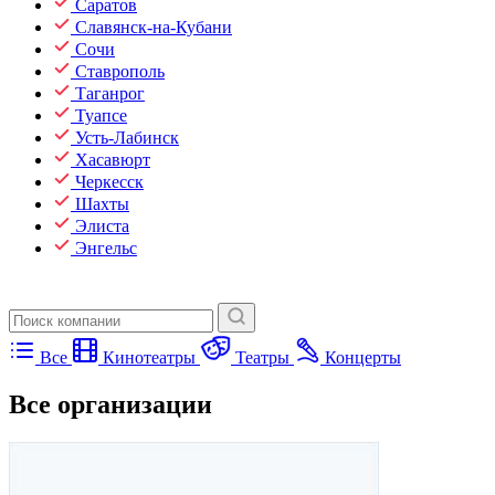
Саратов
Славянск-на-Кубани
Сочи
Ставрополь
Таганрог
Туапсе
Усть-Лабинск
Хасавюрт
Черкесск
Шахты
Элиста
Энгельс
Все
Кинотеатры
Театры
Концерты
Все организации