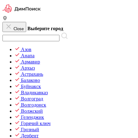
Выберите город
Close
Азов
Анапа
Армавир
Архыз
Астрахань
Балаково
Буйнакск
Владикавказ
Волгоград
Волгодонск
Волжский
Геленджик
Горячий ключ
Грозный
Дербент