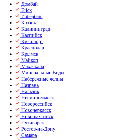
Домбай
Ейск
Избербаш
Казань
Калининград
Каспийск
Кизилюрт
Краснодар
Крымск
Майкоп
Махачкала
Минеральные Воды
Набережные челны
Назрань
Нальчик
Невинномысск
Новороссийск
Новочеркасск
Новошахтинск
Пятигорск
Ростов-на-Дону
Самара