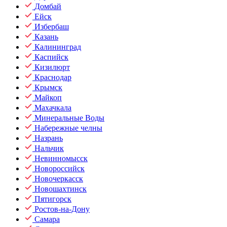
Домбай
Ейск
Избербаш
Казань
Калининград
Каспийск
Кизилюрт
Краснодар
Крымск
Майкоп
Махачкала
Минеральные Воды
Набережные челны
Назрань
Нальчик
Невинномысск
Новороссийск
Новочеркасск
Новошахтинск
Пятигорск
Ростов-на-Дону
Самара