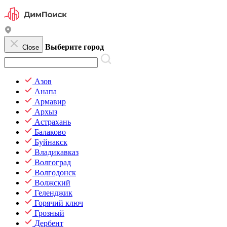
Выберите город
Close
Азов
Анапа
Армавир
Архыз
Астрахань
Балаково
Буйнакск
Владикавказ
Волгоград
Волгодонск
Волжский
Геленджик
Горячий ключ
Грозный
Дербент