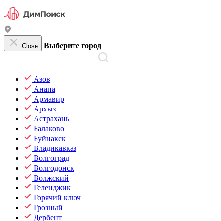
Выберите город
Close
Азов
Анапа
Армавир
Архыз
Астрахань
Балаково
Буйнакск
Владикавказ
Волгоград
Волгодонск
Волжский
Геленджик
Горячий ключ
Грозный
Дербент