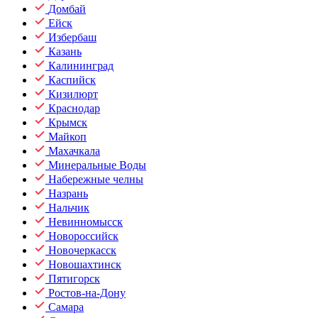
Домбай
Ейск
Избербаш
Казань
Калининград
Каспийск
Кизилюрт
Краснодар
Крымск
Майкоп
Махачкала
Минеральные Воды
Набережные челны
Назрань
Нальчик
Невинномысск
Новороссийск
Новочеркасск
Новошахтинск
Пятигорск
Ростов-на-Дону
Самара