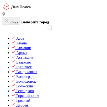
Выберите город
Close
Азов
Анапа
Армавир
Архыз
Астрахань
Балаково
Буйнакск
Владикавказ
Волгоград
Волгодонск
Волжский
Геленджик
Горячий ключ
Грозный
Дербент