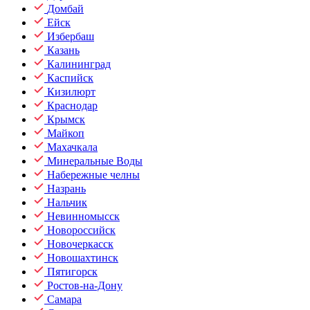
Домбай
Ейск
Избербаш
Казань
Калининград
Каспийск
Кизилюрт
Краснодар
Крымск
Майкоп
Махачкала
Минеральные Воды
Набережные челны
Назрань
Нальчик
Невинномысск
Новороссийск
Новочеркасск
Новошахтинск
Пятигорск
Ростов-на-Дону
Самара