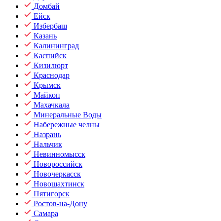
Домбай
Ейск
Избербаш
Казань
Калининград
Каспийск
Кизилюрт
Краснодар
Крымск
Майкоп
Махачкала
Минеральные Воды
Набережные челны
Назрань
Нальчик
Невинномысск
Новороссийск
Новочеркасск
Новошахтинск
Пятигорск
Ростов-на-Дону
Самара