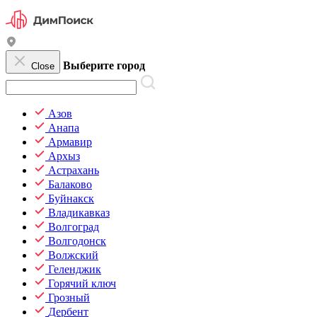
Выберите город
Close
Азов
Анапа
Армавир
Архыз
Астрахань
Балаково
Буйнакск
Владикавказ
Волгоград
Волгодонск
Волжский
Геленджик
Горячий ключ
Грозный
Дербент