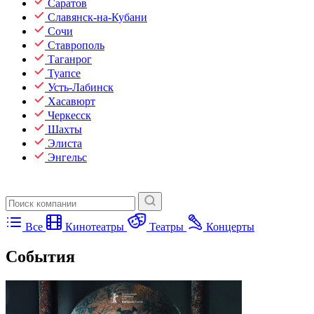
Саратов
Славянск-на-Кубани
Сочи
Ставрополь
Таганрог
Туапсе
Усть-Лабинск
Хасавюрт
Черкесск
Шахты
Элиста
Энгельс
Все
Кинотеатры
Театры
Концерты
События