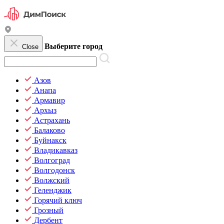
Выберите город
Close
Азов
Анапа
Армавир
Архыз
Астрахань
Балаково
Буйнакск
Владикавказ
Волгоград
Волгодонск
Волжский
Геленджик
Горячий ключ
Грозный
Дербент