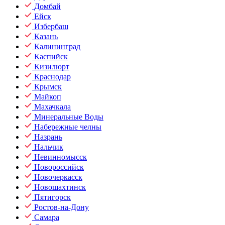
Домбай
Ейск
Избербаш
Казань
Калининград
Каспийск
Кизилюрт
Краснодар
Крымск
Майкоп
Махачкала
Минеральные Воды
Набережные челны
Назрань
Нальчик
Невинномысск
Новороссийск
Новочеркасск
Новошахтинск
Пятигорск
Ростов-на-Дону
Самара