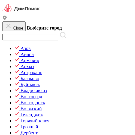
Выберите город
Close
Азов
Анапа
Армавир
Архыз
Астрахань
Балаково
Буйнакск
Владикавказ
Волгоград
Волгодонск
Волжский
Геленджик
Горячий ключ
Грозный
Дербент