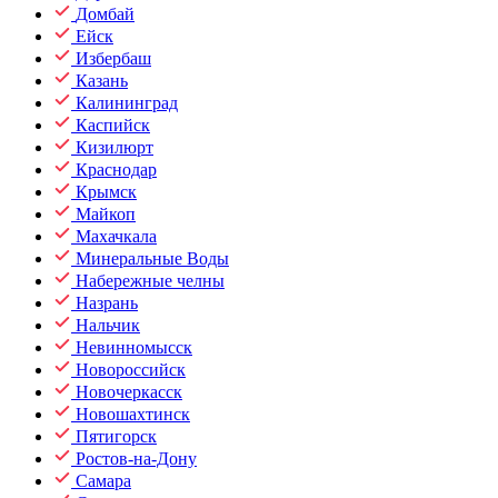
Домбай
Ейск
Избербаш
Казань
Калининград
Каспийск
Кизилюрт
Краснодар
Крымск
Майкоп
Махачкала
Минеральные Воды
Набережные челны
Назрань
Нальчик
Невинномысск
Новороссийск
Новочеркасск
Новошахтинск
Пятигорск
Ростов-на-Дону
Самара