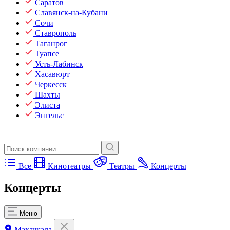
Саратов
Славянск-на-Кубани
Сочи
Ставрополь
Таганрог
Туапсе
Усть-Лабинск
Хасавюрт
Черкесск
Шахты
Элиста
Энгельс
Все
Кинотеатры
Театры
Концерты
Концерты
Меню
Махачкала