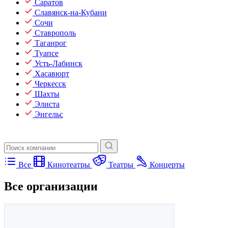
Саратов
Славянск-на-Кубани
Сочи
Ставрополь
Таганрог
Туапсе
Усть-Лабинск
Хасавюрт
Черкесск
Шахты
Элиста
Энгельс
Все
Кинотеатры
Театры
Концерты
Все организации