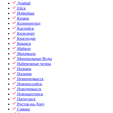
Домбай
Ейск
Избербаш
Казань
Калининград
Каспийск
Кизилюрт
Краснодар
Крымск
Майкоп
Махачкала
Минеральные Воды
Набережные челны
Назрань
Нальчик
Невинномысск
Новороссийск
Новочеркасск
Новошахтинск
Пятигорск
Ростов-на-Дону
Самара