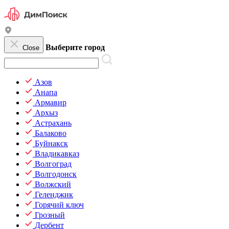
Выберите город
Close
Азов
Анапа
Армавир
Архыз
Астрахань
Балаково
Буйнакск
Владикавказ
Волгоград
Волгодонск
Волжский
Геленджик
Горячий ключ
Грозный
Дербент